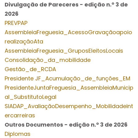
Divulgação de Pareceres - edição n.º 3
de
2026
PREVPAP
AssembleiaFreguesia_AcessoGravaçãoapoio
realizaçãoAta
AssembleiaFreguesia_GruposEleitosLocais
Consolidação_da_mobilidade
Gestão_de_RCDA
Presidente JF_Acumulação_de_funções_EM
PresidenteJuntaFreguesia_AssembleiaMunicip
al_SubstitutoLegal
SIADAP_AvaliaçãoDesempenho_Mobilidadeint
ercarreiras
Outros Documentos
- edição n.º 3
de 2026
Diplomas