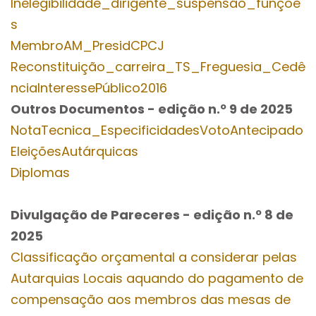
Inelegibilidade_dirigente_suspensão_funçõe
s
MembroAM_PresidCPCJ
Reconstituição_carreira_TS_Freguesia_Cedê
nciaInteressePúblico2016
Outros Documentos
- edição n.º 9
de 2025
NotaTecnica_EspecificidadesVotoAntecipado
EleiçõesAutárquicas
Diplomas
Divulgação de Pareceres - edição n.º 8
de
2025
Classificação orçamental a considerar pelas
Autarquias Locais aquando do pagamento de
compensação aos membros das mesas de