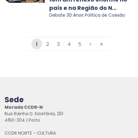
país e na Região do N...
Debate 30 Anos Política de Coesão
1
2
3
4
5
Sede
Morada CCDR-N
Rua Rainha D. Estefânia, 251
4150-304 | Porto
.
CCDR NORTE - CULTURA