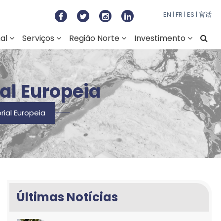
to Regional do Norte
EN
|
FR
|
ES
|
官话
nal
Serviços
Região Norte
Investimento
al Europeia
ial Europeia
Últimas Notícias