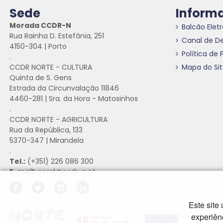
Sede
Inform
Morada CCDR-N
Balcão Elet
Rua Rainha D. Estefânia, 251
Canal de D
4150-304 | Porto
Política de 
.
CCDR NORTE - CULTURA
Mapa do Si
Quinta de S. Gens
Estrada da Circunvalação 11846
4460-281 | Sra. da Hora - Matosinhos
.
CCDR NORTE - AGRICULTURA
Rua da República, 133
5370-347 | Mirandela
.
Tel.:
(+351) 226 086 300
E-mail:
geral@ccdr-n.pt
Este site
Hiperligação externa
Hiperligação externa
Hiperligação externa
experiên