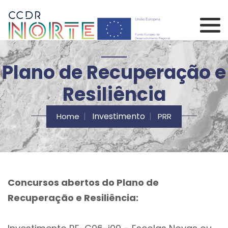
Saltar para o conteúdo principal da página
Comissão de Coorden
Plano de Recuperação e
Resiliência
Investimento
Home
PRR
Concursos abertos do Plano de
Recuperação e Resiliência: