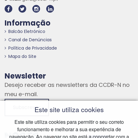
Informação
Balcão Eletrónico
Canal de Denúncias
Política de Privacidade
Mapa do Site
Newsletter
Desejo receber as newsletters da CCDR-N no
meu e-mail.
Subscrever
Este site utiliza cookies
Este site utiliza cookies para permitir o seu correto
funcionamento e melhorar a sua experiência de
Hiperligação externa
Hiperligação externa
Hiperligação externa
navegação. Ao navegar no site está a concordar com a