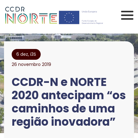
Saltar para o conteúdo principal da página
Comissão de Coorden
6 dez, i3S
26 novembro 2019
CCDR-N e NORTE
2020 antecipam “os
caminhos de uma
região inovadora”