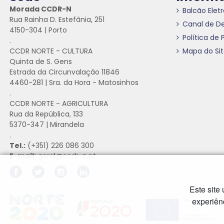
Morada CCDR-N
Balcão Elet
Rua Rainha D. Estefânia, 251
Canal de D
4150-304 | Porto
Política de 
.
CCDR NORTE - CULTURA
Mapa do Si
Quinta de S. Gens
Estrada da Circunvalação 11846
4460-281 | Sra. da Hora - Matosinhos
.
CCDR NORTE - AGRICULTURA
Rua da República, 133
5370-347 | Mirandela
.
Tel.:
(+351) 226 086 300
E-mail:
geral@ccdr-n.pt
Este site
Hiperligação externa
Hiperligação externa
Hiperligação externa
experiên