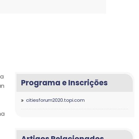
ga
Programa e Inscrições
an
citiesforum2020.topi.com
na
Artigos Relacionados