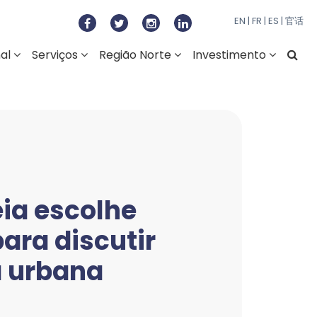
 do Norte
EN
|
FR
|
ES
|
官话
nal
Serviços
Região Norte
Investimento
ia escolhe
ara discutir
a urbana