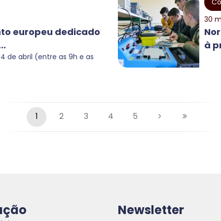
Co
30 m
nto europeu dedicado
Nor
..
à p
4 de abril (entre as 9h e as
1
2
3
4
5
ação
Newsletter