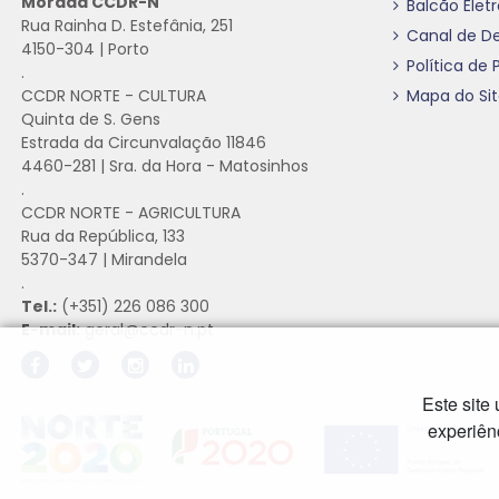
Morada CCDR-N
Balcão Elet
Rua Rainha D. Estefânia, 251
Canal de D
4150-304 | Porto
Política de 
.
CCDR NORTE - CULTURA
Mapa do Si
Quinta de S. Gens
Estrada da Circunvalação 11846
4460-281 | Sra. da Hora - Matosinhos
.
CCDR NORTE - AGRICULTURA
Rua da República, 133
5370-347 | Mirandela
.
Tel.:
(+351) 226 086 300
E-mail:
geral@ccdr-n.pt
Este site
Hiperligação externa
Hiperligação externa
Hiperligação externa
experiên