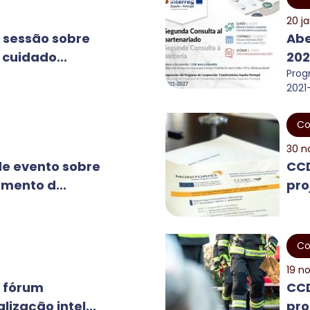
20 j
 sessão sobre
Abe
cuidado...
202
Prog
2021
Co
30 n
e evento sobre
CCD
mento d...
pro
Co
19 n
 fórum
CCD
lização intel...
pro