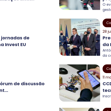
O ev
gestã
Co
28 ju
 jornadas de
Pre
 Invest EU
da 
Antó
da co
Co
11 ma
fórum de discussão
CCD
t...
tec
Insc