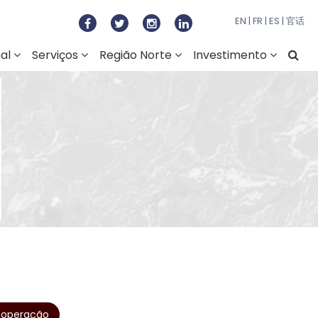
to Regional do Norte
EN
|
FR
|
ES
|
官话
nal
Serviços
Região Norte
Investimento
operação