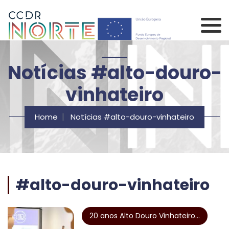
Saltar para o conteúdo principal da página
Comissão de Coorden
Notícias #alto-douro-
vinhateiro
Home
Notícias #alto-douro-vinhateiro
#alto-douro-vinhateiro
20 anos Alto Douro Vinhateiro...