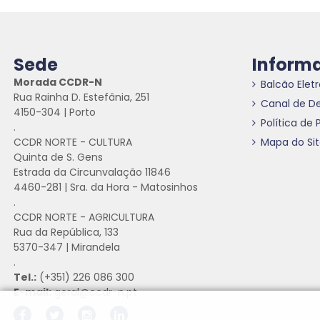
Sede
Inform
Morada CCDR-N
Balcão Elet
Rua Rainha D. Estefânia, 251
Canal de D
4150-304 | Porto
Política de 
.
CCDR NORTE - CULTURA
Mapa do Si
Quinta de S. Gens
Estrada da Circunvalação 11846
4460-281 | Sra. da Hora - Matosinhos
.
CCDR NORTE - AGRICULTURA
Rua da República, 133
5370-347 | Mirandela
.
Tel.:
(+351) 226 086 300
E-mail:
geral@ccdr-n.pt