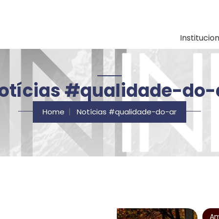
ação e Desenvolvimen
Institucio
otícias #qualidade-do-
Home
Notícias #qualidade-do-ar
Am