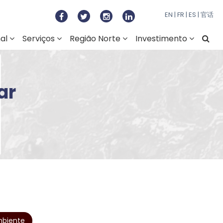
to Regional do Norte
EN
|
FR
|
ES
|
官话
nal
Serviços
Região Norte
Investimento
ar
biente