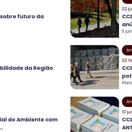
02 j
sobre futuro da
CCD
anú
5 ju
Am
02 f
bilidade da Região
CCD
pot
Plan
Am
01 j
ial do Ambiente com
CCD
..
ANT