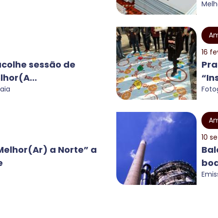
Melh
Am
16 fe
acolhe sessão de
Pra
hor(A...
“In
aia
Foto
Am
10 s
lhor(Ar) a Norte” a
Bal
e
boa
Emis