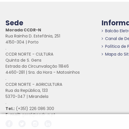
Sede
Inform
Morada CCDR-N
Balcão Elet
Rua Rainha D. Estefânia, 251
Canal de D
4150-304 | Porto
Política de 
.
CCDR NORTE - CULTURA
Mapa do Si
Quinta de S. Gens
Estrada da Circunvalação 11846
4460-281 | Sra. da Hora - Matosinhos
.
CCDR NORTE - AGRICULTURA
Rua da República, 133
5370-347 | Mirandela
.
Tel.:
(+351) 226 086 300
E-mail:
geral@ccdr-n.pt