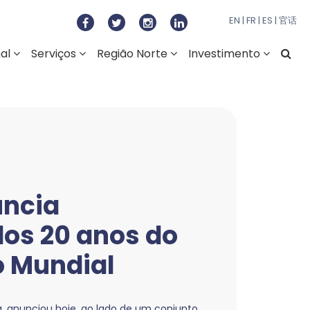
 do Norte
EN
|
FR
|
ES
|
官话
nal
Serviços
Região Norte
Investimento
ncia
os 20 anos do
o Mundial
 anunciou hoje, ao lado de um conjunto