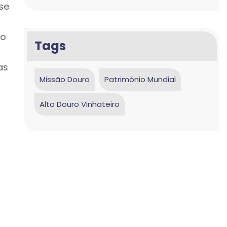
se
do
Tags
as
Missão Douro
Património Mundial
Alto Douro Vinhateiro