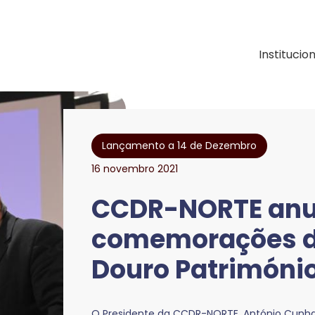
e Desenvolvimento Regional
Institucio
Lançamento a 14 de Dezembro
16 novembro 2021
CCDR-NORTE anu
comemorações d
Douro Patrimóni
O Presidente da CCDR-NORTE, António Cunha,