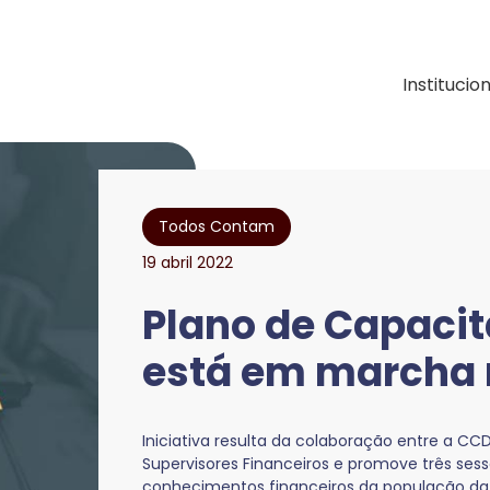
ação e Desenvolvimen
Institucio
Todos Contam
19 abril 2022
Plano de Capacit
está em marcha 
Iniciativa resulta da colaboração entre a C
Supervisores Financeiros e promove três sess
conhecimentos financeiros da população da 