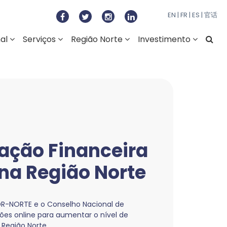
to Regional do Norte
EN
|
FR
|
ES
|
官话
nal
Serviços
Região Norte
Investimento
ação Financeira
na Região Norte
CDR-NORTE e o Conselho Nacional de
ões online para aumentar o nível de
Região Norte.