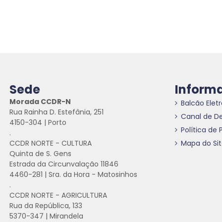
Sede
Inform
Morada CCDR-N
Balcão Elet
Rua Rainha D. Estefânia, 251
Canal de D
4150-304 | Porto
Política de 
.
CCDR NORTE - CULTURA
Mapa do Si
Quinta de S. Gens
Estrada da Circunvalação 11846
4460-281 | Sra. da Hora - Matosinhos
.
CCDR NORTE - AGRICULTURA
Rua da República, 133
5370-347 | Mirandela