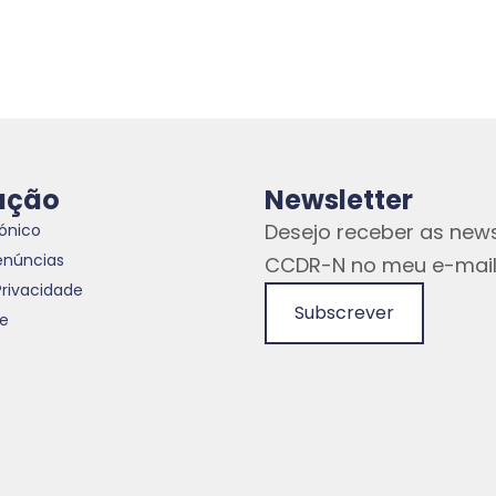
ação
Newsletter
Desejo receber as news
rónico
enúncias
CCDR-N no meu e-mail
Privacidade
Subscrever
te