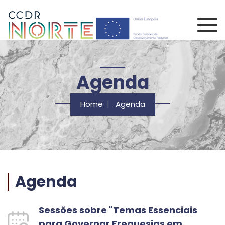
Saltar para o conteúdo principal da página
Comissão de Coorden
Agenda
Home
Agenda
Agenda
Sessões sobre "Temas Essenciais
para Governar Freguesias em