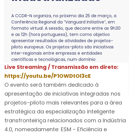
A CCDR-N organiza, no próximo dia 25 de março, a
Conferência Regional da “Vanguard Initiative”, em
formato virtual. A sessão, que decorre entre as 9h30
e as 12h (hora portuguesa), tem como objetivo
apresentar resultados de atividades de projetos-
piloto europeus. Os projetos-piloto são iniciativas
inter-regionais entre empresas e entidades
científicas e tecnológicas, num domínio
tecnológico específico, que têm como objetivo
Live Streaming / Transmissão em direto:
facilitar a construção e o reforço das cadeias de
https://youtu.be/P1OWDtOl3cE
valor industriais em mercados de futuro elevado
O evento será também dedicado à
potencial.
apresentação de iniciativas integradas nos
projetos-piloto mais relevantes para a área
estratégica da especialização inteligente
transfronteiriça relacionados com a Indústria
4.0, nomeadamente: ESM - Eficiência e