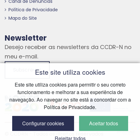
Canal de Denúncias
Política de Privacidade
Mapa do Site
Newsletter
Desejo receber as newsletters da CCDR-N no
meu e-mail.
Subscrever
Este site utiliza cookies
Este site utiliza cookies para permitir o seu correto
funcionamento e melhorar a sua experiência de
Hiperligação externa
Hiperligação externa
Hiperligação externa
navegação. Ao navegar no site está a concordar com a
Política de Privacidade.
Configurar cookies
Aceitar todos
Hiperliga
© CCDRN - Todos os direitos reservados
Rejeitar todos