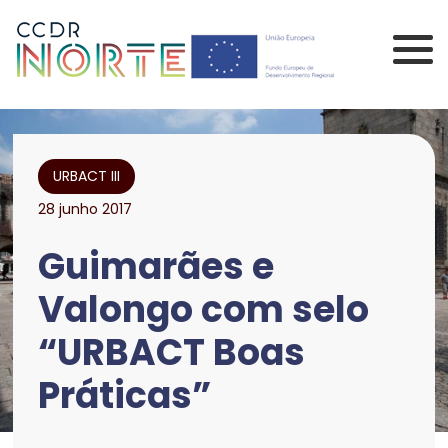
Saltar para o conteúdo principal da página
Comissão de Coorden
URBACT III
28 junho 2017
Guimarães e
Valongo com selo
“URBACT Boas
Práticas”