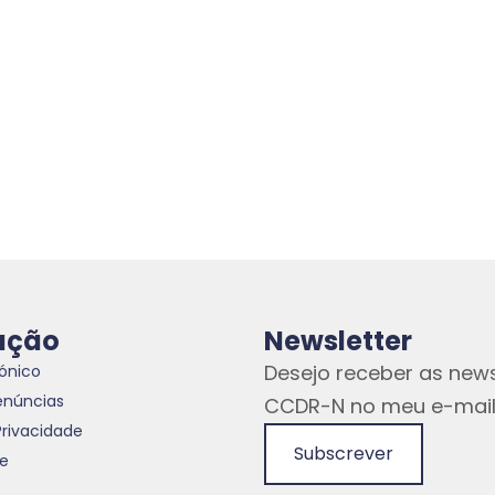
ação
Newsletter
Desejo receber as news
rónico
enúncias
CCDR-N no meu e-mail
Privacidade
Subscrever
te