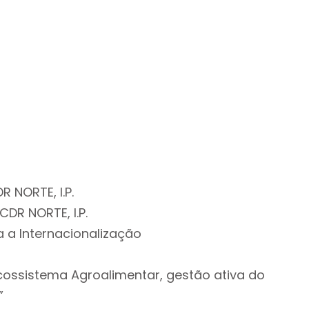
 NORTE, I.P.
CDR NORTE, I.P.
a a Internacionalização
cossistema Agroalimentar, gestão ativa do
”