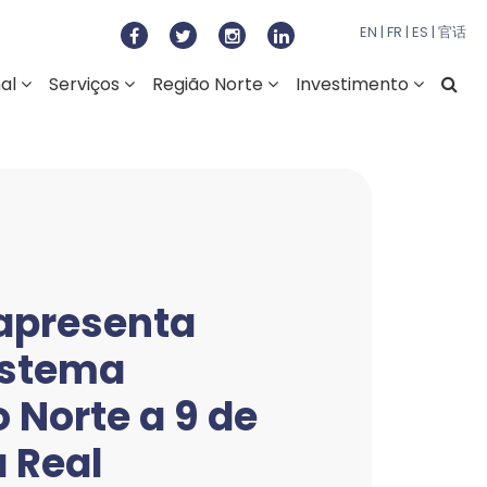
to Regional do Norte
EN
|
FR
|
ES
|
官话
nal
Serviços
Região Norte
Investimento
 apresenta
istema
 Norte a 9 de
a Real