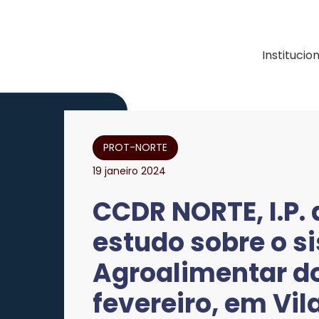
ação e Desenvolvimen
Institucio
PROT-NORTE
19 janeiro 2024
CCDR NORTE, I.P.
estudo sobre o s
Agroalimentar do
fevereiro, em Vil