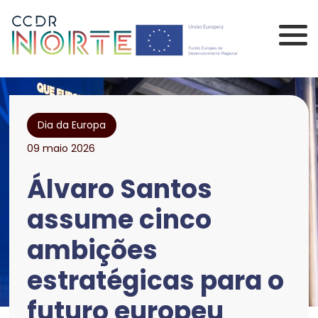
Saltar para o conteúdo principal da página
Comissão de Coorden
Dia da Europa
09 maio 2026
Álvaro Santos
assume cinco
ambições
estratégicas para o
futuro europeu