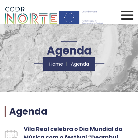
Saltar para o conteúdo principal da página
Comissão de Coorden
Agenda
Home
Agenda
Agenda
Vila Real celebra o Dia Mundial da
Música com o festival “Deambul...