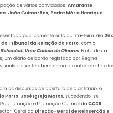
cipação de vários convidados:
Amarante
eca
,
João Guimarães
,
Padre Mário Henrique
esentado publicamente esta quinta-feira, dia
26 
 do Tribunal da Relação do Porto
, com o
 Reloaded: Uma Cadeia de Olhares
. Fruto desta
s, um diário de bordo registado por Regina
visuais e escritos, bem como os autorretratos da
 os discursos de abertura pelo anfitrião, o
do Porto
,
José Igreja Matos
, sucedendo-se
e Programação e Promoção Cultural da
CCDR
irector-Geral da
Direção-Geral de Reinserção e