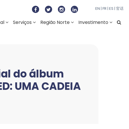
to Regional do Norte
EN
|
FR
|
ES
|
官话
nal
Serviços
Região Norte
Investimento
ial do álbum
ED: UMA CADEIA