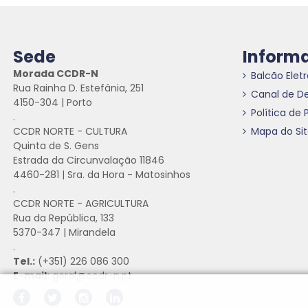
Sede
Inform
Morada CCDR-N
Balcão Elet
Rua Rainha D. Estefânia, 251
Canal de D
4150-304 | Porto
Política de 
.
CCDR NORTE - CULTURA
Mapa do Si
Quinta de S. Gens
Estrada da Circunvalação 11846
4460-281 | Sra. da Hora - Matosinhos
.
CCDR NORTE - AGRICULTURA
Rua da República, 133
5370-347 | Mirandela
.
Tel.:
(+351) 226 086 300
E-mail:
geral@ccdr-n.pt