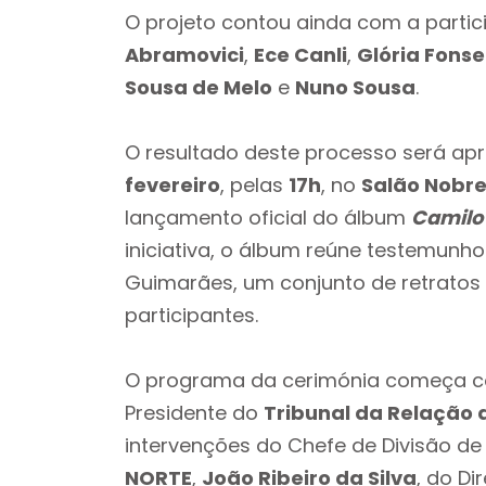
O projeto contou ainda com a parti
Abramovici
,
Ece Canli
,
Glória Fons
Sousa de Melo
e
Nuno Sousa
.
O resultado deste processo será apr
fevereiro
, pelas
17h
, no
Salão Nobre
lançamento oficial do álbum
Camilo
iniciativa, o álbum reúne testemunho
Guimarães, um conjunto de retratos 
participantes.
O programa da cerimónia começa com
Presidente do
Tribunal da Relação 
intervenções do Chefe de Divisão d
NORTE
,
João Ribeiro da Silva
, do D