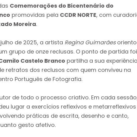
 das
Comemorações do Bicentenário do
anco
promovidas pela
CCDR NORTE
, com curador
tado Moreira
.
 julho de 2025, a artista
Regina Guimarães
oriento
 grupo de onze reclusas. O ponto de partida foi
Camilo Castelo Branco
partilha a sua experiênci
de retratos dos reclusos com quem conviveu na
entro Português de Fotografia.
tor de todo o processo criativo. Em cada sessão
deu lugar a exercícios reflexivos e metarreflexivos
olvendo práticas de escrita, desenho e canto,
uanto gesto afetivo.