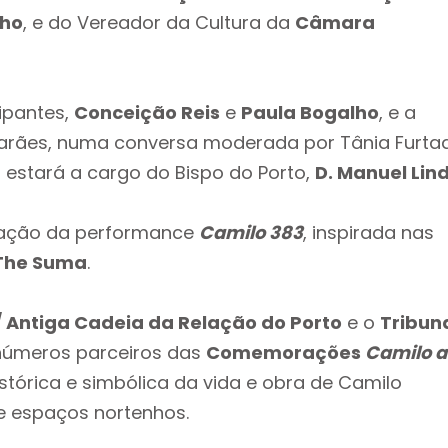
lho
, e do Vereador da Cultura da
Câmara
ipantes,
Conceição Reis
e
Paula Bogalho
, e a
marães, numa conversa moderada por Tânia Furta
 estará a cargo do Bispo do Porto,
D. Manuel Lin
etação da performance
Camilo 383
, inspirada nas
The Suma
.
/ Antiga Cadeia da Relação do Porto
e o
Tribun
números parceiros das
Comemorações
Camilo a
istórica e simbólica da vida e obra de Camilo
 e espaços nortenhos.