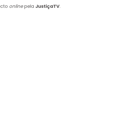
ecto
online
pela
JustiçaTV
.