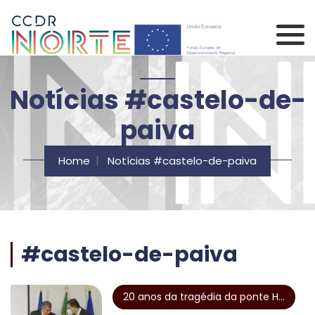
Saltar para o conteúdo principal da página
Comissão de Coorden
Notícias #castelo-de-
paiva
Home
Notícias #castelo-de-paiva
#castelo-de-paiva
20 anos da tragédia da ponte H...