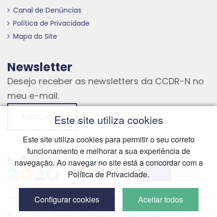
Canal de Denúncias
Política de Privacidade
Mapa do Site
Newsletter
Desejo receber as newsletters da CCDR-N no
meu e-mail.
Subscrever
Este site utiliza cookies
Este site utiliza cookies para permitir o seu correto
funcionamento e melhorar a sua experiência de
Hiperligação externa
Hiperligação externa
Hiperligação externa
navegação. Ao navegar no site está a concordar com a
Política de Privacidade.
Configurar cookies
Aceitar todos
Hiperliga
© CCDRN - Todos os direitos reservados