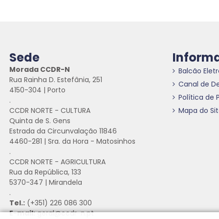
Sede
Inform
Morada CCDR-N
Balcão Elet
Rua Rainha D. Estefânia, 251
Canal de D
4150-304 | Porto
Política de 
.
CCDR NORTE - CULTURA
Mapa do Si
Quinta de S. Gens
Estrada da Circunvalação 11846
4460-281 | Sra. da Hora - Matosinhos
.
CCDR NORTE - AGRICULTURA
Rua da República, 133
5370-347 | Mirandela
.
Tel.:
(+351) 226 086 300
E-mail:
geral@ccdr-n.pt