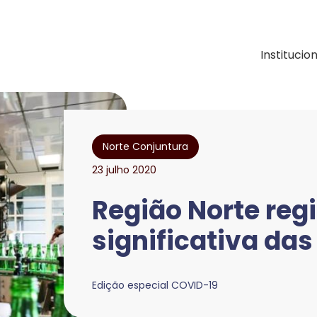
ação e Desenvolvimen
Institucio
Norte Conjuntura
23 julho 2020
Região Norte reg
significativa da
Edição especial COVID-19