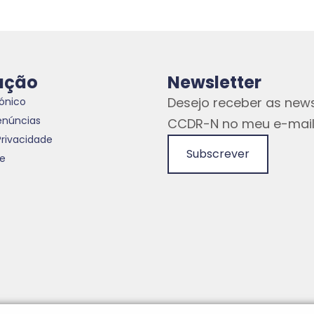
ação
Newsletter
Desejo receber as news
rónico
enúncias
CCDR-N no meu e-mail
Privacidade
Subscrever
te