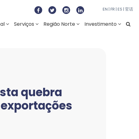
to Regional do Norte
EN
|
FR
|
ES
|
官话
nal
Serviços
Região Norte
Investimento
ista quebra
s exportações