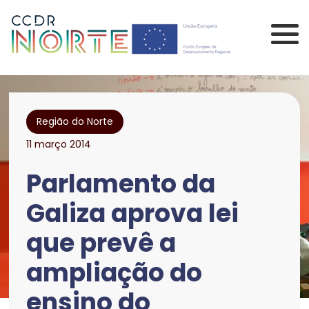
Saltar para o conteúdo principal da página
Comissão de Coorden
Região do Norte
11 março 2014
Parlamento da
Galiza aprova lei
que prevê a
ampliação do
ensino do