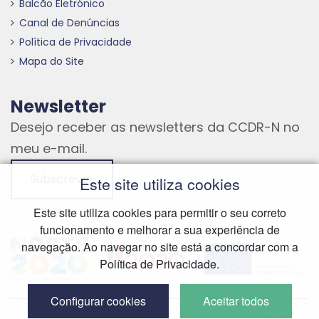
Balcão Eletrónico
Canal de Denúncias
Política de Privacidade
Mapa do Site
Newsletter
Desejo receber as newsletters da CCDR-N no
meu e-mail.
Subscrever
Este site utiliza cookies
Este site utiliza cookies para permitir o seu correto
funcionamento e melhorar a sua experiência de
Hiperligação externa
Hiperligação externa
Hiperligação externa
navegação. Ao navegar no site está a concordar com a
Política de Privacidade.
Configurar cookies
Aceitar todos
Hiperliga