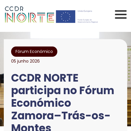
Saltar para o conteúdo principal da página
Comissão de Coorden
Fórum Económico
05 junho 2026
CCDR NORTE
participa no Fórum
Económico
Zamora–Trás-os-
Montes