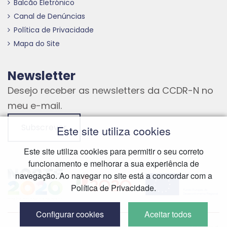
Balcão Eletrónico
Canal de Denúncias
Política de Privacidade
Mapa do Site
Newsletter
Desejo receber as newsletters da CCDR-N no
meu e-mail.
Subscrever
Este site utiliza cookies
Este site utiliza cookies para permitir o seu correto
funcionamento e melhorar a sua experiência de
Hiperligação externa
Hiperligação externa
Hiperligação externa
navegação. Ao navegar no site está a concordar com a
Política de Privacidade.
Configurar cookies
Aceitar todos
Hiperliga