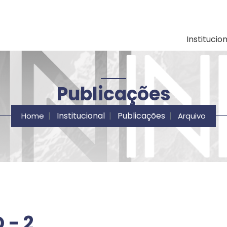
ação e Desenvolvimen
Institucio
Publicações
Institucional
Publicações
Home
Arquivo
 - 2