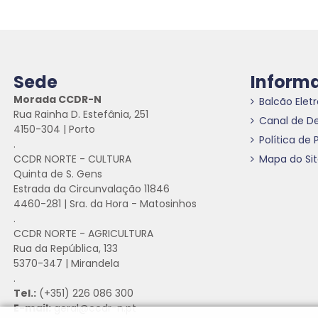
Sede
Inform
Morada CCDR-N
Balcão Elet
Rua Rainha D. Estefânia, 251
Canal de D
4150-304 | Porto
Política de 
.
CCDR NORTE - CULTURA
Mapa do Si
Quinta de S. Gens
Estrada da Circunvalação 11846
4460-281 | Sra. da Hora - Matosinhos
.
CCDR NORTE - AGRICULTURA
Rua da República, 133
5370-347 | Mirandela
.
Tel.:
(+351) 226 086 300
E-mail:
geral@ccdr-n.pt