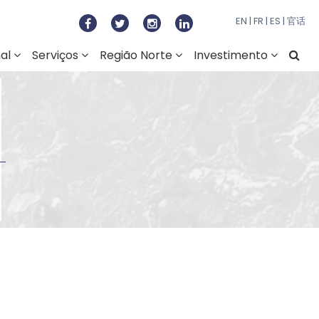
to Regional do Norte
EN
|
FR
|
ES
|
官话
nal
Serviços
Região Norte
Investimento