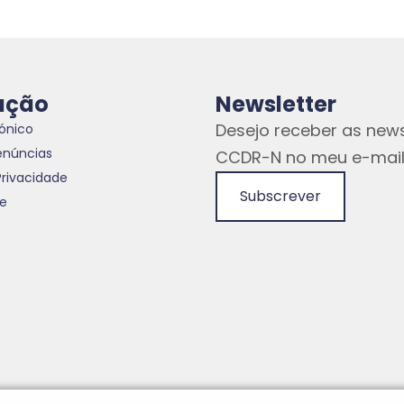
ação
Newsletter
Desejo receber as news
rónico
enúncias
CCDR-N no meu e-mail
Privacidade
Subscrever
te