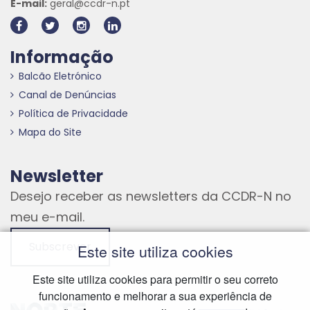
E-mail:
geral@ccdr-n.pt
Informação
Balcão Eletrónico
Canal de Denúncias
Política de Privacidade
Mapa do Site
Newsletter
Desejo receber as newsletters da CCDR-N no
meu e-mail.
Subscrever
Este site utiliza cookies
Este site utiliza cookies para permitir o seu correto
funcionamento e melhorar a sua experiência de
Hiperligação externa
Hiperligação externa
Hiperligação externa