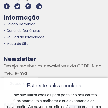
Informação
Balcão Eletrónico
Canal de Denúncias
Política de Privacidade
Mapa do Site
Newsletter
Desejo receber as newsletters da CCDR-N no
meu e-mail.
Subscrever
Este site utiliza cookies
Este site utiliza cookies para permitir o seu correto
funcionamento e melhorar a sua experiência de
Hiperligação externa
Hiperligação externa
Hiperligação externa
navegação. Ao navegar no site está a concordar com a