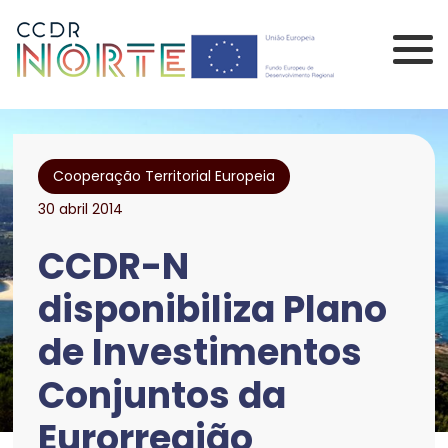
Saltar para o conteúdo principal da página
Comissão de Coorden
Cooperação Territorial Europeia
30 abril 2014
CCDR-N
disponibiliza Plano
de Investimentos
Conjuntos da
Eurorregião