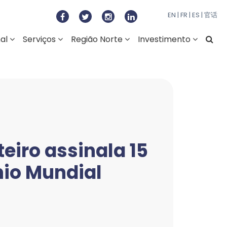
to Regional do Norte
EN
|
FR
|
ES
|
官话
nal
Serviços
Região Norte
Investimento
eiro assinala 15
nio Mundial