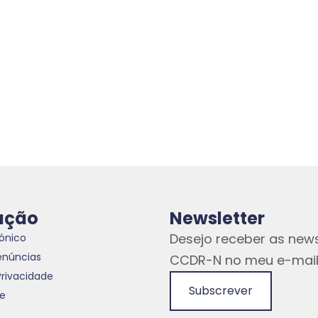
ação
Newsletter
Desejo receber as news
rónico
enúncias
CCDR-N no meu e-mail
Privacidade
Subscrever
te