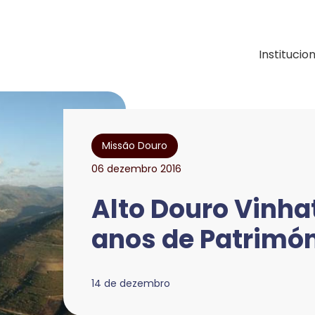
ação e Desenvolvimen
Institucio
Missão Douro
06 dezembro 2016
Alto Douro Vinhat
anos de Patrimó
14 de dezembro