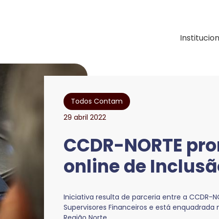
ação e Desenvolvimen
Institucio
Todos Contam
29 abril 2022
CCDR-NORTE pro
online de Inclusã
Iniciativa resulta de parceria entre a CCDR-
Supervisores Financeiros e está enquadrada 
Região Norte.