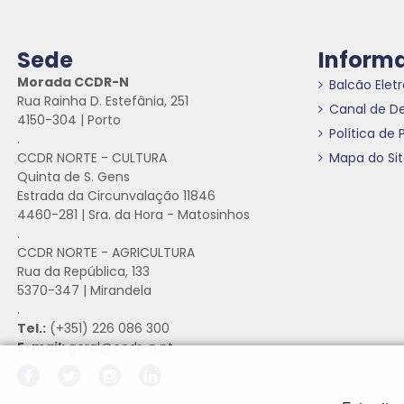
Sede
Inform
Morada CCDR-N
Balcão Elet
Rua Rainha D. Estefânia, 251
Canal de D
4150-304 | Porto
Política de 
.
CCDR NORTE - CULTURA
Mapa do Si
Quinta de S. Gens
Estrada da Circunvalação 11846
4460-281 | Sra. da Hora - Matosinhos
.
CCDR NORTE - AGRICULTURA
Rua da República, 133
5370-347 | Mirandela
.
Tel.:
(+351) 226 086 300
E-mail:
geral@ccdr-n.pt