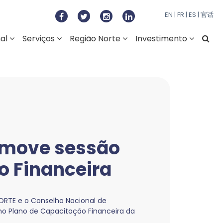
to Regional do Norte
EN
|
FR
|
ES
|
官话
nal
Serviços
Região Norte
Investimento
move sessão
o Financeira
NORTE e o Conselho Nacional de
no Plano de Capacitação Financeira da