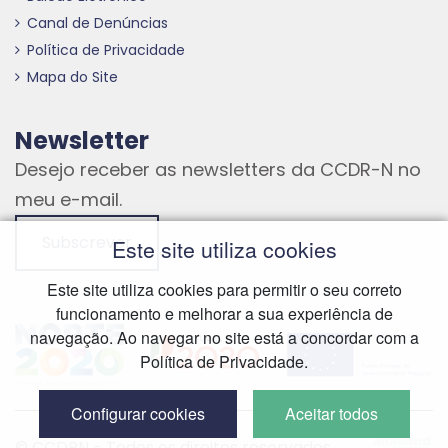
Canal de Denúncias
Política de Privacidade
Mapa do Site
Newsletter
Desejo receber as newsletters da CCDR-N no
meu e-mail.
Subscrever
Este site utiliza cookies
Este site utiliza cookies para permitir o seu correto
funcionamento e melhorar a sua experiência de
Hiperligação externa
Hiperligação externa
Hiperligação externa
navegação. Ao navegar no site está a concordar com a
Política de Privacidade.
Configurar cookies
Aceitar todos
Hiperliga
© CCDRN - Todos os direitos reservados