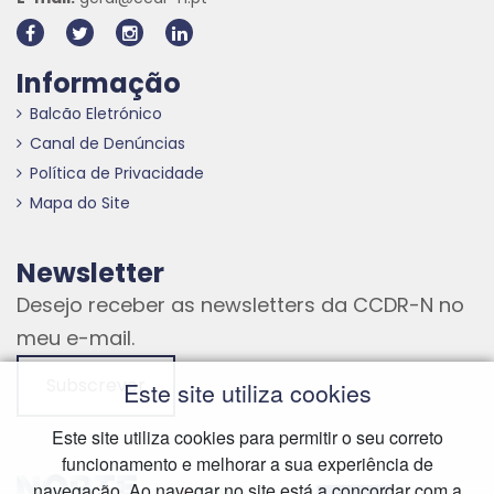
Informação
Balcão Eletrónico
Canal de Denúncias
Política de Privacidade
Mapa do Site
Newsletter
Desejo receber as newsletters da CCDR-N no
meu e-mail.
Subscrever
Este site utiliza cookies
Este site utiliza cookies para permitir o seu correto
funcionamento e melhorar a sua experiência de
Hiperligação externa
Hiperligação externa
Hiperligação externa
navegação. Ao navegar no site está a concordar com a