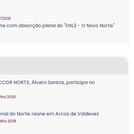
7/2013
rte com absorção plena do "ON.2 - O Novo Norte"
CCDR NORTE, Álvaro Santos, participa no
ulho 2026
onal do Norte reúne em Arcos de Valdevez
julho 2026