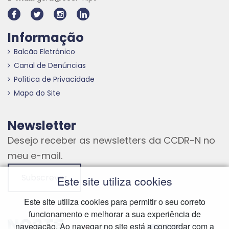
Informação
Balcão Eletrónico
Canal de Denúncias
Política de Privacidade
Mapa do Site
Newsletter
Desejo receber as newsletters da CCDR-N no
meu e-mail.
Subscrever
Este site utiliza cookies
Este site utiliza cookies para permitir o seu correto
funcionamento e melhorar a sua experiência de
Hiperligação externa
Hiperligação externa
Hiperligação externa
navegação. Ao navegar no site está a concordar com a