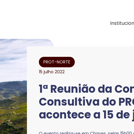
ação e Desenvolvimen
Institucio
PROT-NORTE
15 julho 2022
1ª Reunião da C
Consultiva do P
acontece a 15 de 
O evento realiza-se em Chaves, pelas 15h00 