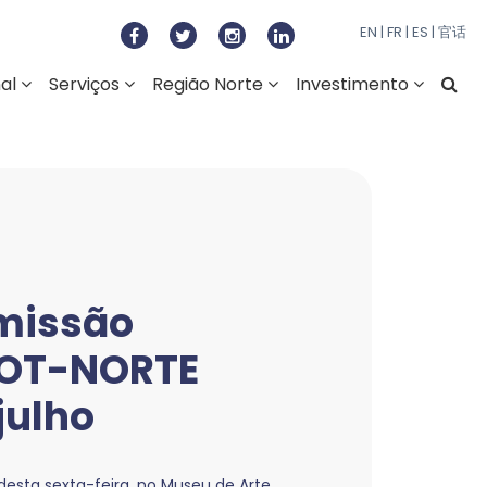
to Regional do Norte
EN
|
FR
|
ES
|
官话
nal
Serviços
Região Norte
Investimento
omissão
ROT-NORTE
julho
desta sexta-feira, no Museu de Arte