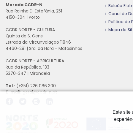
Morada CCDR-N
Balcão Elet
Rua Rainha D. Estefânia, 251
Canal de D
4150-304 | Porto
Política de 
.
CCDR NORTE - CULTURA
Mapa do Si
Quinta de S. Gens
Estrada da Circunvalação 11846
4460-281 | Sra. da Hora - Matosinhos
.
CCDR NORTE - AGRICULTURA
Rua da República, 133
5370-347 | Mirandela
.
Tel.:
(+351) 226 086 300
E-mail:
geral@ccdr-n.pt
Este site
Hiperligação externa
Hiperligação externa
Hiperligação externa
experiên