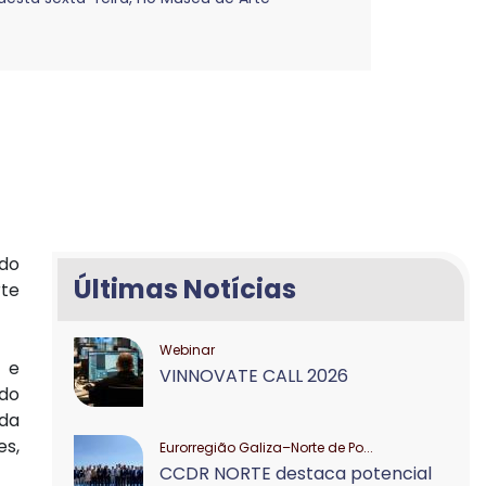
 do
Últimas Notícias
rte
Webinar
E e
VINNOVATE CALL 2026
ado
 da
es,
Eurorregião Galiza–Norte de Po...
CCDR NORTE destaca potencial