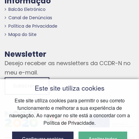
Informação
Balcão Eletrónico
Canal de Denúncias
Política de Privacidade
Mapa do Site
Newsletter
Desejo receber as newsletters da CCDR-N no
meu e-mail.
Subscrever
Este site utiliza cookies
Este site utiliza cookies para permitir o seu correto
funcionamento e melhorar a sua experiência de
Hiperligação externa
Hiperligação externa
Hiperligação externa
navegação. Ao navegar no site está a concordar com a
Política de Privacidade.
Configurar cookies
Aceitar todos