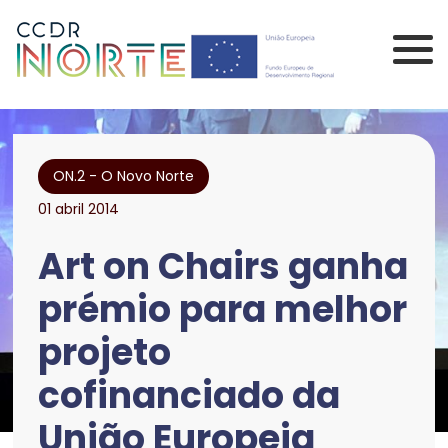
Saltar para o conteúdo principal da página
Comissão de Coorden
ON.2 - O Novo Norte
01 abril 2014
Art on Chairs ganha
prémio para melhor
projeto
cofinanciado da
União Europeia