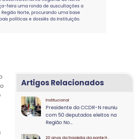
rça-feira uma ronda de auscultações a
da Região Norte, procurando uma base
is políticas e dossiês da instituição.
o
Artigos Relacionados
ão
e
Institucional
Presidente da CCDR-N reuniu
com 50 deputados eleitos na
Região No...
a
20 anos da tragédia da ponte H...