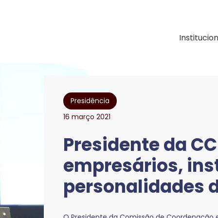
ação e Desenvolvimen
Institucio
Presidência
16 março 2021
Presidente da C
empresários, inst
personalidades d
O Presidente da Comissão de Coordenação e