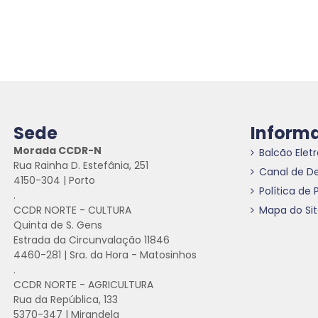
Sede
Inform
Morada CCDR-N
Balcão Elet
Rua Rainha D. Estefânia, 251
Canal de D
4150-304 | Porto
Política de 
.
CCDR NORTE - CULTURA
Mapa do Si
Quinta de S. Gens
Estrada da Circunvalação 11846
4460-281 | Sra. da Hora - Matosinhos
.
CCDR NORTE - AGRICULTURA
Rua da República, 133
5370-347 | Mirandela