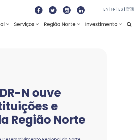
to Regional do Norte
EN
|
FR
|
ES
|
官话
nal
Serviços
Região Norte
Investimento
CDR-N ouve
ituições e
a Região Norte
 Desenvolvimento Regional do Norte