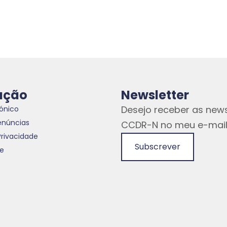
ação
Newsletter
Desejo receber as news
rónico
enúncias
CCDR-N no meu e-mail
Privacidade
Subscrever
te