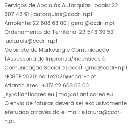
Serviços de Apoio às Autarquias Locais: 22
607 42 91 | autarquias@ccdr-n.pt
Ambiente: 22 608 63 00 |
geral@ccdr-n.pt
Ordenamento do Território: 22 543 39 52 |
lucia.reis@ccdr-n.pt
Gabinete de Marketing e Comunicação
(Assessoria de Imprensa/Incentivos à
Comunicação Social e Local): gmc@ccdr-n.pt
NORTE 2020: norte2020@ccdr-n.pt
Atlantic Area: +351 22 608 63 00
js@atlanticarea.eu | ma@atlanticarea.eu
O envio de faturas deverá ser exclusivamente
efetuado através do e-mail: e.fatura@ccdr-
n.pt.