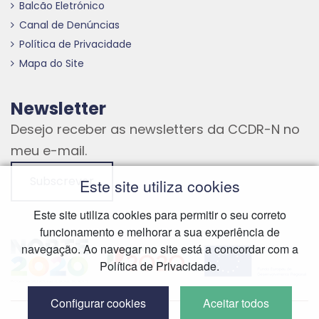
Balcão Eletrónico
Canal de Denúncias
Política de Privacidade
Mapa do Site
Newsletter
Desejo receber as newsletters da CCDR-N no
meu e-mail.
Subscrever
Este site utiliza cookies
Este site utiliza cookies para permitir o seu correto
funcionamento e melhorar a sua experiência de
Hiperligação externa
Hiperligação externa
Hiperligação externa
navegação. Ao navegar no site está a concordar com a
Política de Privacidade.
Configurar cookies
Aceitar todos
Hiperliga