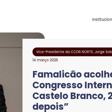
ação e Desenvolvimen
Institucio
Vice-Presidente da CCDR NORTE, Jorge Sob
14 março 2025
Famalicão acolh
Congresso Inter
Castelo Branco, 
depois”