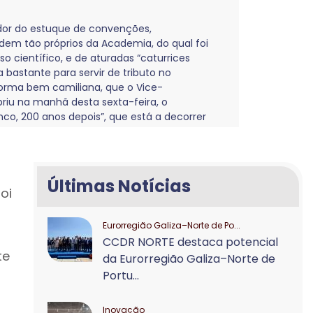
dor do estuque de convenções,
rdem tão próprios da Academia, do qual foi
so científico, e de aturadas “caturrices
bastante para servir de tributo no
forma bem camiliana, que o Vice-
riu na manhã desta sexta-feira, o
co, 200 anos depois”, que está a decorrer
ide.
Últimas Notícias
oi
Eurorregião Galiza–Norte de Po...
CCDR NORTE destaca potencial
te
da Eurorregião Galiza–Norte de
Portu...
Inovação