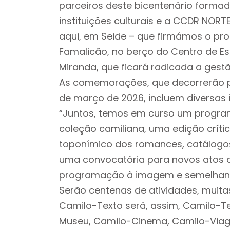
parceiros deste bicentenário formada
instituições culturais e a CCDR NORTE
aqui, em Seide – que firmámos o pro
Famalicão, no berço do Centro de E
Miranda, que ficará radicada a gestão
As comemorações, que decorrerão p
de março de 2026, incluem diversas ini
“Juntos, temos em curso um program
coleção camiliana, uma edição críti
toponímico dos romances, catálogos f
uma convocatória para novos atos 
programação à imagem e semelhança
Serão centenas de atividades, muit
Camilo-Texto será, assim, Camilo-T
Museu, Camilo-Cinema, Camilo-Viage