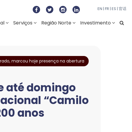
to Regional do Norte
EN
|
FR
|
ES
|
官话
nal
Serviços
Região Norte
Investimento
rado, marcou hoje presença na abertura
e até domingo
nacional “Camilo
200 anos