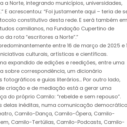
 a Norte, integrando municípios, universidades,
.” E acrescentou: “Foi justamente aqui – teria de s
tocolo constitutivo desta rede. E será também e
studos camilianos, na Fundação Cupertino de
 da rota “escritores a Norte”.”
redominantemente entre 16 de março de 2025 e 
ciativas culturais, artísticas e científicas.
a expandido de edições e reedições, entre uma
ca sobre correspondência, um dicionário
otográficos e guias literários… Por outro lado,
de criação e de mediação está a gerar uma
 do próprio Camilo: “rebelde e sem repouso”.
as delas inéditas, numa comunicação democrática
eatro, Camilo-Dança, Camilo-Ópera, Camilo-
m, Camilo-Tertúlias, Camilo-Podcasts, Camilo-