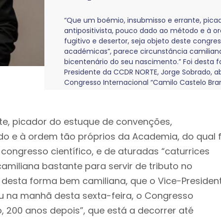
“Que um boémio, insubmisso e errante, pica
antipositivista, pouco dado ao método e à o
fugitivo e desertor, seja objeto deste congres
académicas”, parece circunstância camiliana 
bicentenário do seu nascimento.” Foi desta 
Presidente da CCDR NORTE, Jorge Sobrado, ab
Congresso Internacional “Camilo Castelo Bran
até domingo, 16 de março, em S. Miguel de Se
te, picador do estuque de convenções,
do e à ordem tão próprios da Academia, do qual f
e congresso científico, e de aturadas “caturrices
amiliana bastante para servir de tributo no
i desta forma bem camiliana, que o Vice-Presiden
u na manhã desta sexta-feira, o Congresso
, 200 anos depois”, que está a decorrer até