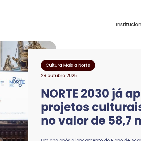
ação e Desenvolvimen
Institucio
Cultura Mais a Norte
28 outubro 2025
NORTE 2030 já ap
projetos culturai
no valor de 58,7 
Um ano após o lançamento do Plano de Ação 