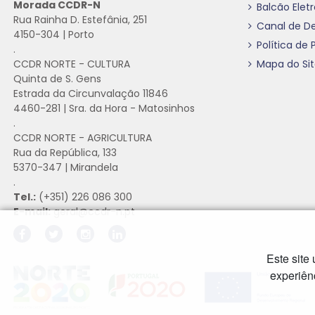
Morada CCDR-N
Balcão Elet
Rua Rainha D. Estefânia, 251
Canal de D
4150-304 | Porto
Política de 
.
CCDR NORTE - CULTURA
Mapa do Si
Quinta de S. Gens
Estrada da Circunvalação 11846
4460-281 | Sra. da Hora - Matosinhos
.
CCDR NORTE - AGRICULTURA
Rua da República, 133
5370-347 | Mirandela
.
Tel.:
(+351) 226 086 300
E-mail:
geral@ccdr-n.pt
Este site
Hiperligação externa
Hiperligação externa
Hiperligação externa
experiên