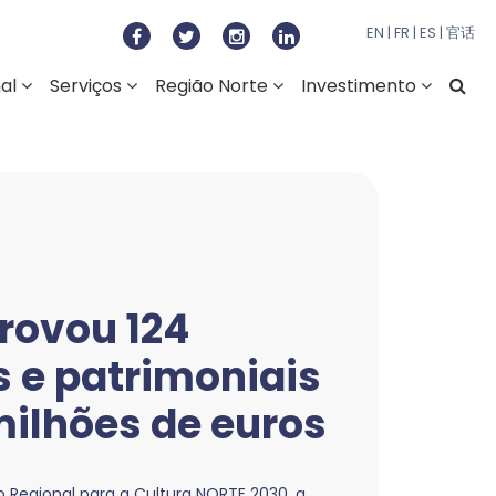
to Regional do Norte
EN
|
FR
|
ES
|
官话
nal
Serviços
Região Norte
Investimento
rovou 124
s e patrimoniais
milhões de euros
Regional para a Cultura NORTE 2030, a