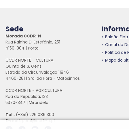
Sede
Inform
Morada CCDR-N
Balcão Elet
Rua Rainha D. Estefânia, 251
Canal de D
4150-304 | Porto
Política de 
.
CCDR NORTE - CULTURA
Mapa do Si
Quinta de S. Gens
Estrada da Circunvalação 11846
4460-281 | Sra. da Hora - Matosinhos
.
CCDR NORTE - AGRICULTURA
Rua da República, 133
5370-347 | Mirandela
.
Tel.:
(+351) 226 086 300
E-mail:
geral@ccdr-n.pt