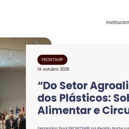
ação e Desenvolvimen
Institucio
FRONTSH1P
14 outubro 2025
“Do Setor Agroal
dos Plásticos: S
Alimentar e Circ
Seminário final FRONTSH1P na Região Norte r