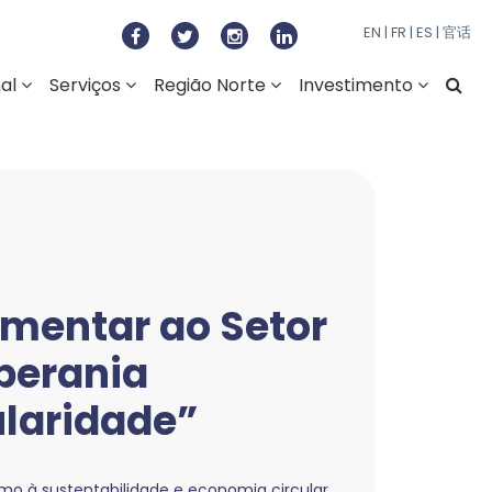
to Regional do Norte
EN
|
FR
|
ES
|
官话
nal
Serviços
Região Norte
Investimento
imentar ao Setor
oberania
ularidade”
umo à sustentabilidade e economia circular