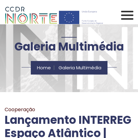
Saltar para o conteúdo principal da página
Comissão de Coordenação 
Galeria Multimédia
Home
Galeria Multimédia
Cooperação
Lançamento INTERREG
Espaço Atlântico |