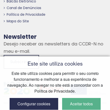
Balcão Eletrónico
Canal de Denúncias
Política de Privacidade
Mapa do Site
Newsletter
Desejo receber as newsletters da CCDR-N no
meu e-mail.
Subscrever
Este site utiliza cookies
Este site utiliza cookies para permitir o seu correto
funcionamento e melhorar a sua experiência de
Hiperligação externa
Hiperligação externa
Hiperligação externa
navegação. Ao navegar no site está a concordar com a
Política de Privacidade.
Configurar cookies
Aceitar todos
Hiperliga