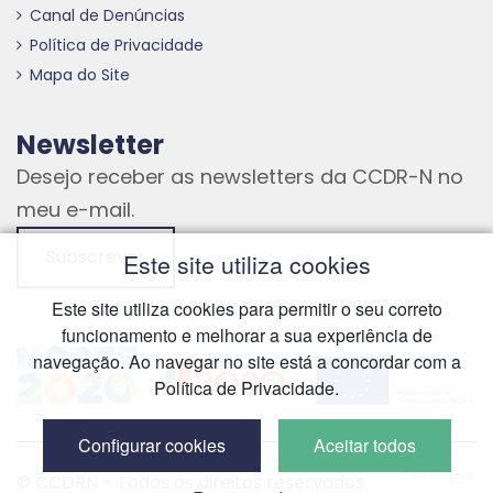
Canal de Denúncias
Política de Privacidade
Mapa do Site
Newsletter
Desejo receber as newsletters da CCDR-N no
meu e-mail.
Subscrever
Este site utiliza cookies
Este site utiliza cookies para permitir o seu correto
funcionamento e melhorar a sua experiência de
Hiperligação externa
Hiperligação externa
Hiperligação externa
navegação. Ao navegar no site está a concordar com a
Política de Privacidade.
Configurar cookies
Aceitar todos
Hiperliga
© CCDRN - Todos os direitos reservados